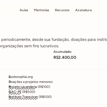
Aulas
Mentorias
Recursos
Assinatura
z periodicamente, desde sua fundação, doações para institu
organizações sem fins lucrativos.
Acumulado:
R$2.400,00
luzdesophia.org
Doações a projetos menores
Projeto Lavanderia
 (R$100)
GAC-PE
 (R$500)
Instituto Transviver
 (R$500)