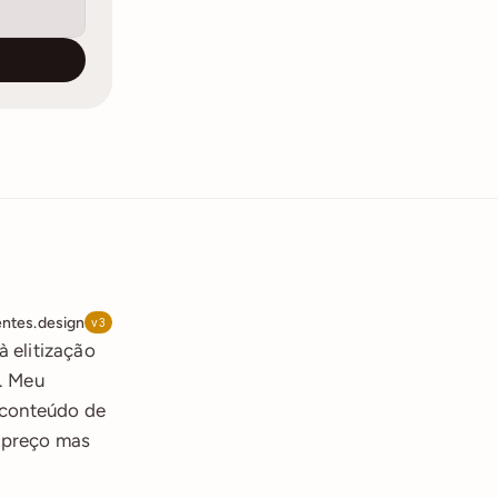
ntes.design
v3
 elitização 
. Meu 
 conteúdo de 
preço mas 